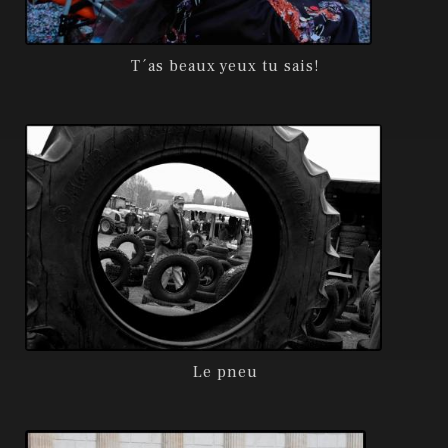
T´as beaux yeux tu sais!
Le pneu