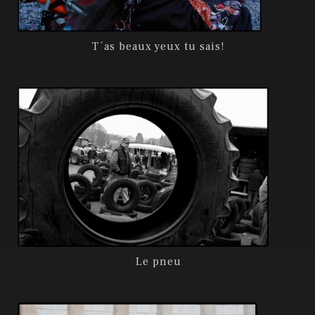
T´as beaux yeux tu sais!
Le pneu